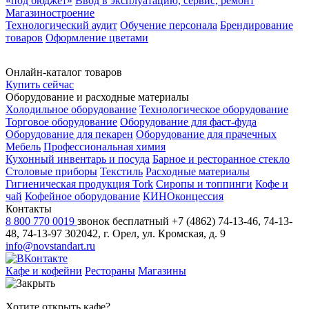
«под бюджет»
Ввод в эксплуатацию, сервис, ремонт
Магазиностроение
Технологический аудит
Обучение персонала
Брендирование
товаров
Оформление цветами
Онлайн-каталог товаров
Купить сейчас
Оборудование и расходные материалы
Холодильное оборудование
Технологическое оборудование
Торговое оборудование
Оборудование для фаст-фуда
Оборудование для пекарен
Оборудование для прачечных
Мебель
Профессиональная химия
Кухонный инвентарь и посуда
Барное и ресторанное стекло
Столовые приборы
Текстиль
Расходные материалы
Гигиеническая продукция Tork
Сиропы и топпинги
Кофе и
чай
Кофейное оборудование
КИНОконцессия
Контакты
8 800 770 0019
звонок бесплатный
+7 (4862) 74-13-46, 74-13-
48, 74-13-97
302042, г. Орел, ул. Кромская, д. 9
info@novstandart.ru
Кафе и кофейни
Рестораны
Магазины
Хотите открыть кафе?