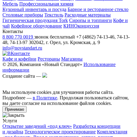
Мебель
Профессиональная химия
Кухонный инвентарь и посуда
Барное и ресторанное стекло
Столовые приборы
Текстиль
Расходные материалы
Гигиеническая продукция Tork
Сиропы и топпинги
Кофе и
чай
Кофейное оборудование
КИНОконцессия
Контакты
8 800 770 0019
звонок бесплатный
+7 (4862) 74-13-46, 74-13-
48, 74-13-97
302042, г. Орел, ул. Кромская, д. 9
info@novstandart.ru
Кафе и кофейни
Рестораны
Магазины
© 2026, Компания «Новый Стандарт»
Использование
информации
Создание сайта —
Мы используем cookies для улучшения работы сайта.
Подробнее —
в Политике
. Продолжая пользоваться сайтом,
вы даете согласие на использование файлов cookies.
Принимаю
Услуги
Открытие заведений «под ключ»
Разработка концепции
и дизайна
Технологическое проектирование
Комплектация